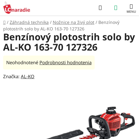
Prejsť
Hľadať
NÁKUP
na
obsah
KOŠÍK
Domov
/
Záhradná technika
/
Nožnice na živý plot
/
Benzínový
plotostrih solo by AL-KO 163-70 127326
Benzínový plotostrih solo by
AL-KO 163-70 127326
Priemerné
Neohodnotené
Podrobnosti hodnotenia
hodnotenie
Značka:
AL-KO
produktu
je
0,0
z
5
hviezdičiek.