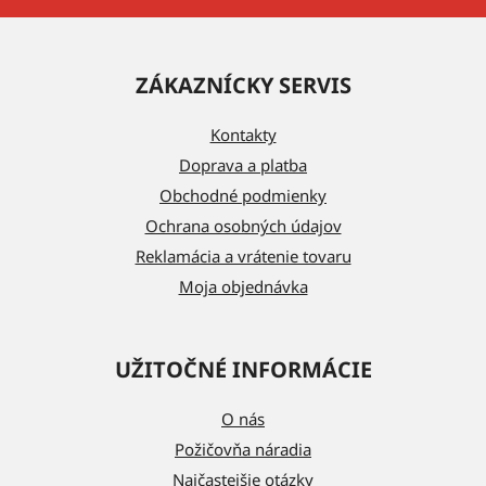
Z
á
ZÁKAZNÍCKY SERVIS
p
ä
Kontakty
t
Doprava a platba
i
Obchodné podmienky
e
Ochrana osobných údajov
Reklamácia a vrátenie tovaru
Moja objednávka
UŽITOČNÉ INFORMÁCIE
O nás
Požičovňa náradia
Najčastejšie otázky