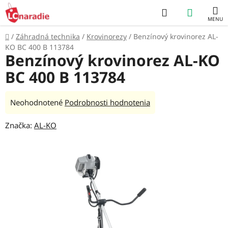
Prejsť
Hľadať
NÁKUP
na
obsah
KOŠÍK
Domov
/
Záhradná technika
/
Krovinorezy
/
Benzínový krovinorez AL-
KO BC 400 B 113784
Benzínový krovinorez AL-KO
BC 400 B 113784
Priemerné
Neohodnotené
Podrobnosti hodnotenia
hodnotenie
Značka:
AL-KO
produktu
je
0,0
z
5
hviezdičiek.