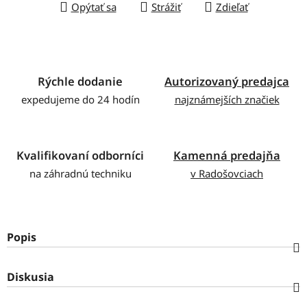
Opýtať sa
Strážiť
Zdieľať
Rýchle dodanie
Autorizovaný predajca
expedujeme do 24 hodín
najznámejších značiek
Kvalifikovaní odborníci
Kamenná predajňa
na záhradnú techniku
v Radošovciach
Popis
Diskusia