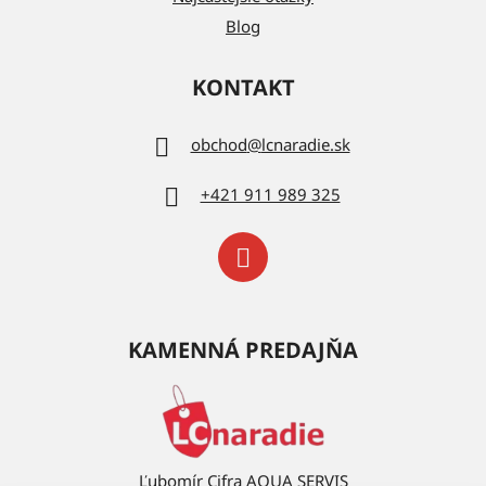
Blog
KONTAKT
obchod
@
lcnaradie.sk
+421 911 989 325
KAMENNÁ PREDAJŇA
Ľubomír Cifra AQUA SERVIS