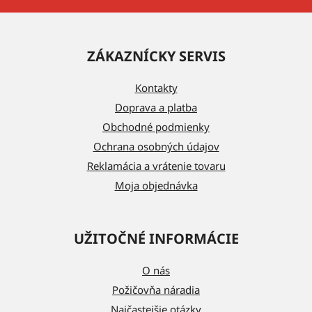
Z
á
ZÁKAZNÍCKY SERVIS
p
ä
Kontakty
t
Doprava a platba
i
Obchodné podmienky
e
Ochrana osobných údajov
Reklamácia a vrátenie tovaru
Moja objednávka
UŽITOČNÉ INFORMÁCIE
O nás
Požičovňa náradia
Najčastejšie otázky