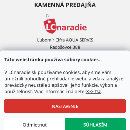
KAMENNÁ PREDAJŇA
Ľubomír Cifra AQUA SERVIS
Radošovce 388
908 63 Radošovce
Táto webstránka používa súbory cookies.
Ukázať na mape →
V LCnaradie.sk používame cookies, aby sme Vám
umožnili pohodlné prehliadanie webu a vďaka analýze
prevádzky neustále zlepšovali jeho funkcie, výkon a
použiteľnosť. Viac informácií nájdete
>>> TU
.
NASTAVENIE
Vytvoril Shoptet
|
Upravil Balkys
Odmietnuť
SÚHLASÍM
Copyright 2026
LCnaradie.sk
. Všetky práva vyhradené.