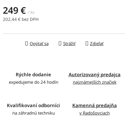
249 €
/ ks
202,44 € bez DPH
Jednotková cena:
Opýtať sa
Strážiť
Zdieľať
Rýchle dodanie
Autorizovaný predajca
expedujeme do 24 hodín
najznámejších značiek
Kvalifikovaní odborníci
Kamenná predajňa
na záhradnú techniku
v Radošovciach