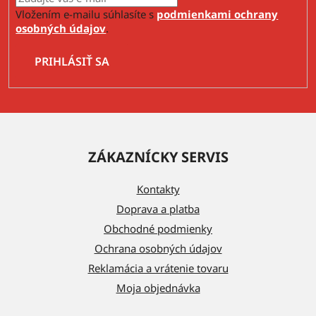
Vložením e-mailu súhlasíte s
podmienkami ochrany
osobných údajov
.
PRIHLÁSIŤ SA
Z
á
ZÁKAZNÍCKY SERVIS
p
ä
Kontakty
t
Doprava a platba
i
Obchodné podmienky
e
Ochrana osobných údajov
Reklamácia a vrátenie tovaru
Moja objednávka