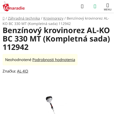
Prejsť
Hľadať
NÁKUP
na
obsah
KOŠÍK
Domov
/
Záhradná technika
/
Krovinorezy
/
Benzínový krovinorez AL-
KO BC 330 MT (Kompletná sada) 112942
Benzínový krovinorez AL-KO
BC 330 MT (Kompletná sada)
112942
Priemerné
Neohodnotené
Podrobnosti hodnotenia
hodnotenie
Značka:
AL-KO
produktu
je
0,0
z
5
hviezdičiek.