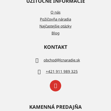
UŽITOČNÉ INFORMÁCIE
O nás
Požičovňa náradia
Najčastejšie otázky
Blog
KONTAKT
obchod
@
lcnaradie.sk
+421 911 989 325
KAMENNÁ PREDAJŇA