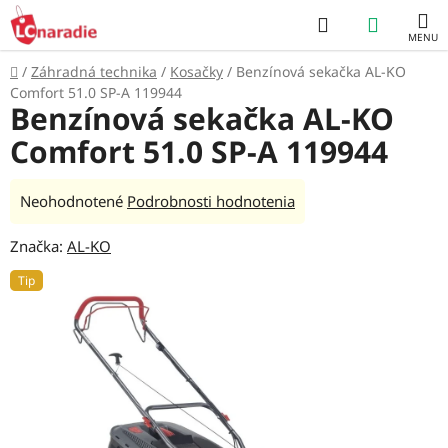
Prejsť
Hľadať
NÁKUP
na
obsah
KOŠÍK
Domov
/
Záhradná technika
/
Kosačky
/
Benzínová sekačka AL-KO
Comfort 51.0 SP-A 119944
Benzínová sekačka AL-KO
Comfort 51.0 SP-A 119944
Priemerné
Neohodnotené
Podrobnosti hodnotenia
hodnotenie
Značka:
AL-KO
produktu
je
Tip
0,0
z
5
hviezdičiek.