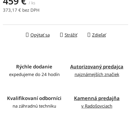
459 €
/ ks
373,17 € bez DPH
Jednotková cena:
Opýtať sa
Strážiť
Zdieľať
Rýchle dodanie
Autorizovaný predajca
expedujeme do 24 hodín
najznámejších značiek
Kvalifikovaní odborníci
Kamenná predajňa
na záhradnú techniku
v Radošovciach