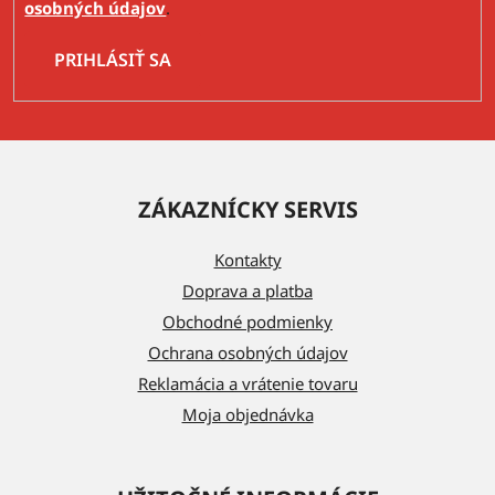
osobných údajov
.
PRIHLÁSIŤ SA
Z
á
ZÁKAZNÍCKY SERVIS
p
ä
Kontakty
t
Doprava a platba
i
Obchodné podmienky
e
Ochrana osobných údajov
Reklamácia a vrátenie tovaru
Moja objednávka