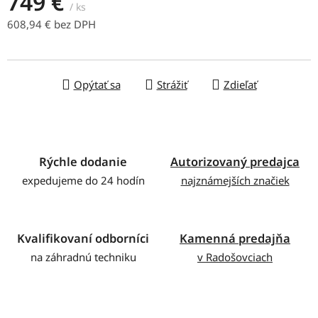
749 €
/ ks
608,94 € bez DPH
Jednotková cena:
Opýtať sa
Strážiť
Zdieľať
Rýchle dodanie
Autorizovaný predajca
expedujeme do 24 hodín
najznámejších značiek
Kvalifikovaní odborníci
Kamenná predajňa
na záhradnú techniku
v Radošovciach