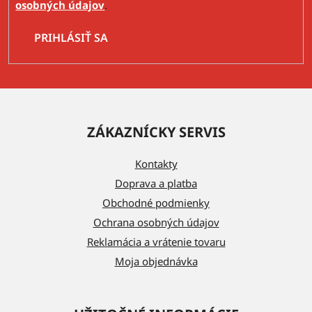
osobných údajov
.
PRIHLÁSIŤ SA
Z
á
ZÁKAZNÍCKY SERVIS
p
ä
Kontakty
t
Doprava a platba
i
Obchodné podmienky
e
Ochrana osobných údajov
Reklamácia a vrátenie tovaru
Moja objednávka