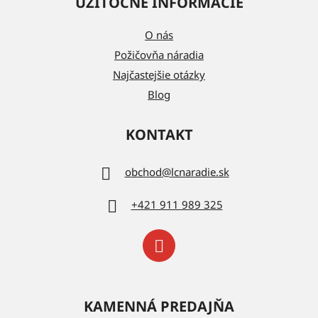
UŽITOČNÉ INFORMÁCIE
O nás
Požičovňa náradia
Najčastejšie otázky
Blog
KONTAKT
obchod
@
lcnaradie.sk
+421 911 989 325
KAMENNÁ PREDAJŇA