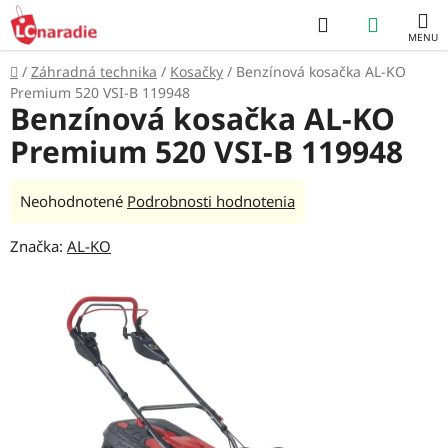
Prejsť
Hľadať
NÁKUP
na
obsah
KOŠÍK
Domov
/
Záhradná technika
/
Kosačky
/
Benzínová kosačka AL-KO
Premium 520 VSI-B 119948
Benzínová kosačka AL-KO
Premium 520 VSI-B 119948
Priemerné
Neohodnotené
Podrobnosti hodnotenia
hodnotenie
Značka:
AL-KO
produktu
je
0,0
z
5
hviezdičiek.