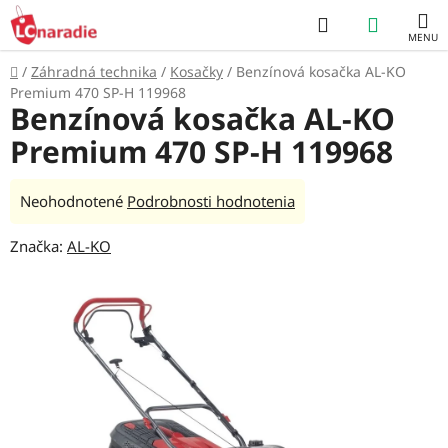
Prejsť
Hľadať
NÁKUP
na
obsah
KOŠÍK
Domov
/
Záhradná technika
/
Kosačky
/
Benzínová kosačka AL-KO
Premium 470 SP-H 119968
Benzínová kosačka AL-KO
Premium 470 SP-H 119968
Priemerné
Neohodnotené
Podrobnosti hodnotenia
hodnotenie
Značka:
AL-KO
produktu
je
0,0
z
5
hviezdičiek.