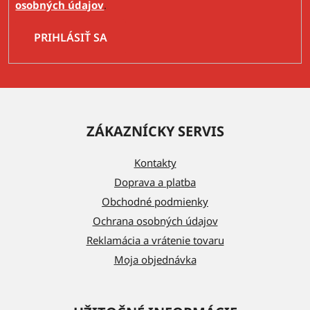
osobných údajov
.
PRIHLÁSIŤ SA
Z
á
ZÁKAZNÍCKY SERVIS
p
ä
Kontakty
t
Doprava a platba
i
Obchodné podmienky
e
Ochrana osobných údajov
Reklamácia a vrátenie tovaru
Moja objednávka