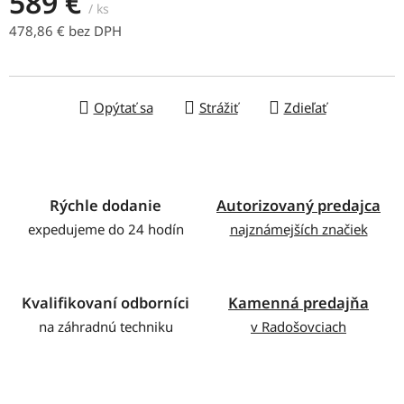
589 €
/ ks
478,86 € bez DPH
Jednotková cena:
Opýtať sa
Strážiť
Zdieľať
Rýchle dodanie
Autorizovaný predajca
expedujeme do 24 hodín
najznámejších značiek
Kvalifikovaní odborníci
Kamenná predajňa
na záhradnú techniku
v Radošovciach