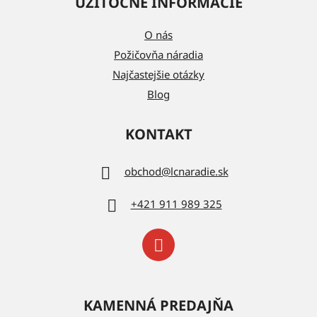
UŽITOČNÉ INFORMÁCIE
O nás
Požičovňa náradia
Najčastejšie otázky
Blog
KONTAKT
obchod
@
lcnaradie.sk
+421 911 989 325
KAMENNÁ PREDAJŇA