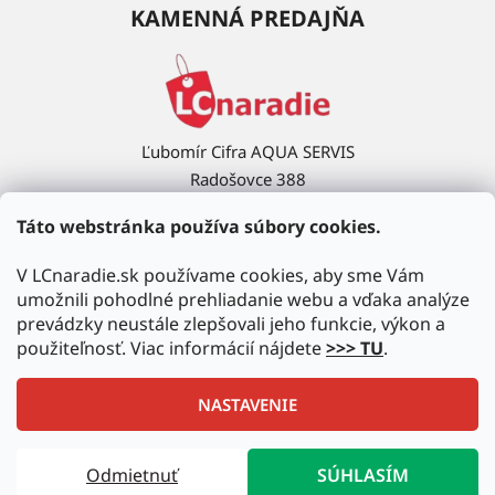
KAMENNÁ PREDAJŇA
Ľubomír Cifra AQUA SERVIS
Radošovce 388
908 63 Radošovce
Táto webstránka používa súbory cookies.
Ukázať na mape →
V LCnaradie.sk používame cookies, aby sme Vám
umožnili pohodlné prehliadanie webu a vďaka analýze
prevádzky neustále zlepšovali jeho funkcie, výkon a
použiteľnosť. Viac informácií nájdete
>>> TU
.
NASTAVENIE
Vytvoril Shoptet
|
Upravil Balkys
Odmietnuť
SÚHLASÍM
Copyright 2026
LCnaradie.sk
. Všetky práva vyhradené.