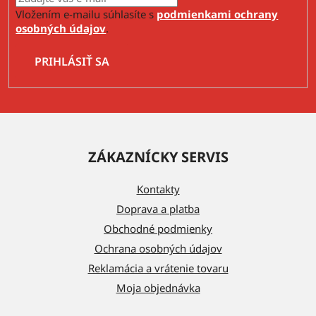
Vložením e-mailu súhlasíte s
podmienkami ochrany
osobných údajov
.
PRIHLÁSIŤ SA
Z
á
ZÁKAZNÍCKY SERVIS
p
ä
Kontakty
t
Doprava a platba
i
Obchodné podmienky
e
Ochrana osobných údajov
Reklamácia a vrátenie tovaru
Moja objednávka