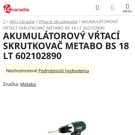
Prejsť
Hľadať
NÁKUP
na
obsah
KOŠÍK
Domov
/
AKU náradie
/
Vŕtacie skrutkovače
/
AKUMULÁTOROVÝ
VŔTACÍ SKRUTKOVAČ METABO BS 18 LT 602102890
AKUMULÁTOROVÝ VŔTACÍ
SKRUTKOVAČ METABO BS 18
LT 602102890
Priemerné
Neohodnotené
Podrobnosti hodnotenia
hodnotenie
Značka:
Metabo
produktu
je
0,0
z
5
hviezdičiek.