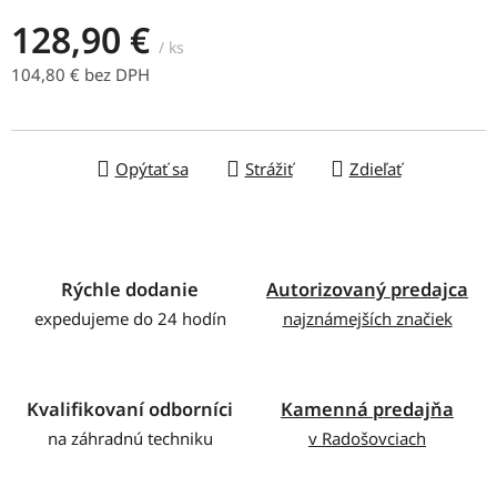
128,90 €
/ ks
104,80 € bez DPH
Jednotková cena:
Opýtať sa
Strážiť
Zdieľať
Rýchle dodanie
Autorizovaný predajca
expedujeme do 24 hodín
najznámejších značiek
Kvalifikovaní odborníci
Kamenná predajňa
na záhradnú techniku
v Radošovciach