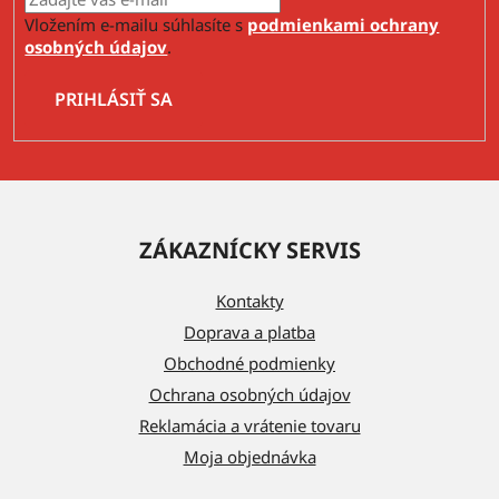
Vložením e-mailu súhlasíte s
podmienkami ochrany
osobných údajov
.
PRIHLÁSIŤ SA
Z
á
ZÁKAZNÍCKY SERVIS
p
ä
Kontakty
t
Doprava a platba
i
Obchodné podmienky
e
Ochrana osobných údajov
Reklamácia a vrátenie tovaru
Moja objednávka