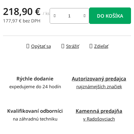
218,90 €
/ ks
DO KOŠÍKA
177,97 € bez DPH
Jednotková cena:
Opýtať sa
Strážiť
Zdieľať
Rýchle dodanie
Autorizovaný predajca
expedujeme do 24 hodín
najznámejších značiek
Kvalifikovaní odborníci
Kamenná predajňa
na záhradnú techniku
v Radošovciach