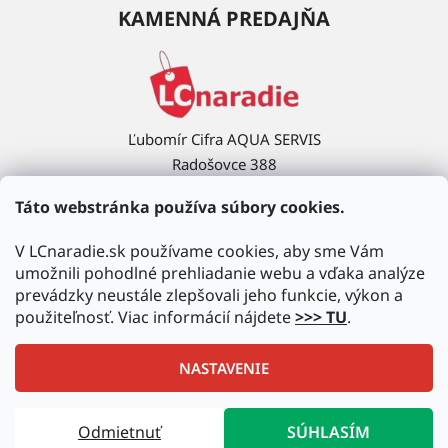
KAMENNÁ PREDAJŇA
Ľubomír Cifra AQUA SERVIS
Radošovce 388
908 63 Radošovce
Táto webstránka používa súbory cookies.
Ukázať na mape →
V LCnaradie.sk používame cookies, aby sme Vám
umožnili pohodlné prehliadanie webu a vďaka analýze
prevádzky neustále zlepšovali jeho funkcie, výkon a
použiteľnosť. Viac informácií nájdete
>>> TU
.
NASTAVENIE
Vytvoril Shoptet
|
Upravil Balkys
Odmietnuť
SÚHLASÍM
Copyright 2026
LCnaradie.sk
. Všetky práva vyhradené.