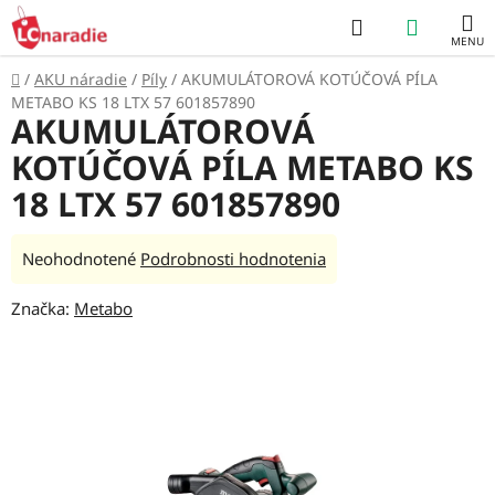
Prejsť
Hľadať
NÁKUP
na
obsah
KOŠÍK
Domov
/
AKU náradie
/
Píly
/
AKUMULÁTOROVÁ KOTÚČOVÁ PÍLA
METABO KS 18 LTX 57 601857890
AKUMULÁTOROVÁ
KOTÚČOVÁ PÍLA METABO KS
18 LTX 57 601857890
Priemerné
Neohodnotené
Podrobnosti hodnotenia
hodnotenie
Značka:
Metabo
produktu
je
0,0
z
5
hviezdičiek.