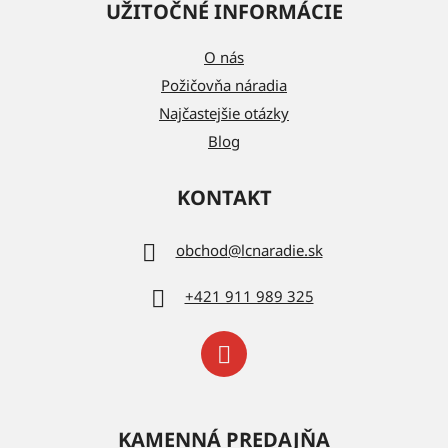
UŽITOČNÉ INFORMÁCIE
O nás
Požičovňa náradia
Najčastejšie otázky
Blog
KONTAKT
obchod
@
lcnaradie.sk
+421 911 989 325
KAMENNÁ PREDAJŇA