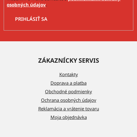
osobných údajov
.
PRIHLÁSIŤ SA
Z
á
ZÁKAZNÍCKY SERVIS
p
ä
Kontakty
t
Doprava a platba
i
Obchodné podmienky
e
Ochrana osobných údajov
Reklamácia a vrátenie tovaru
Moja objednávka