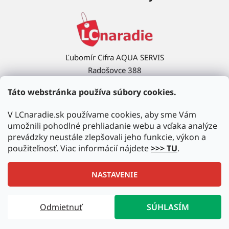
Ľubomír Cifra AQUA SERVIS
Radošovce 388
908 63 Radošovce
Táto webstránka používa súbory cookies.
Ukázať na mape →
V LCnaradie.sk používame cookies, aby sme Vám
umožnili pohodlné prehliadanie webu a vďaka analýze
prevádzky neustále zlepšovali jeho funkcie, výkon a
použiteľnosť. Viac informácií nájdete
>>> TU
.
NASTAVENIE
Vytvoril Shoptet
|
Upravil Balkys
Odmietnuť
SÚHLASÍM
Copyright 2026
LCnaradie.sk
. Všetky práva vyhradené.
Upraviť nastavenie cookies
Autorizovaný predajca najznámejších značiek!