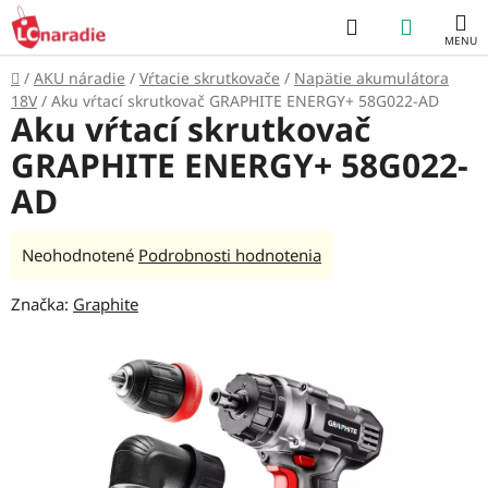
Prejsť
Hľadať
NÁKUP
na
obsah
KOŠÍK
Domov
/
AKU náradie
/
Vŕtacie skrutkovače
/
Napätie akumulátora
18V
/
Aku vŕtací skrutkovač GRAPHITE ENERGY+ 58G022-AD
Aku vŕtací skrutkovač
GRAPHITE ENERGY+ 58G022-
AD
Priemerné
Neohodnotené
Podrobnosti hodnotenia
hodnotenie
Značka:
Graphite
produktu
je
0,0
z
5
hviezdičiek.