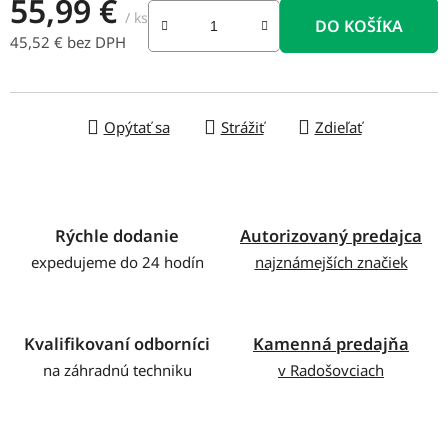
55,99 €
/ ks
DO KOŠÍKA
45,52 € bez DPH
Jednotková cena:
Opýtať sa
Strážiť
Zdieľať
Rýchle dodanie
Autorizovaný predajca
expedujeme do 24 hodín
najznámejších značiek
Kvalifikovaní odborníci
Kamenná predajňa
na záhradnú techniku
v Radošovciach