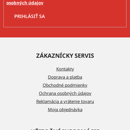
osobných údajov
.
PRIHLÁSIŤ SA
Z
á
ZÁKAZNÍCKY SERVIS
p
ä
Kontakty
t
Doprava a platba
i
Obchodné podmienky
e
Ochrana osobných údajov
Reklamácia a vrátenie tovaru
Moja objednávka