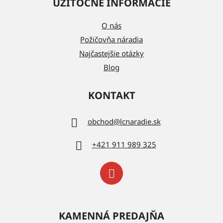
UŽITOČNÉ INFORMÁCIE
O nás
Požičovňa náradia
Najčastejšie otázky
Blog
KONTAKT
obchod
@
lcnaradie.sk
+421 911 989 325
KAMENNÁ PREDAJŇA