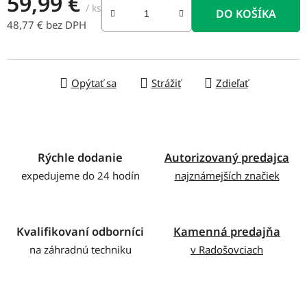
59,99 €
/ ks
DO KOŠÍKA
48,77 € bez DPH
Jednotková cena:
Opýtať sa
Strážiť
Zdieľať
Rýchle dodanie
Autorizovaný predajca
expedujeme do 24 hodín
najznámejších značiek
Kvalifikovaní odborníci
Kamenná predajňa
na záhradnú techniku
v Radošovciach