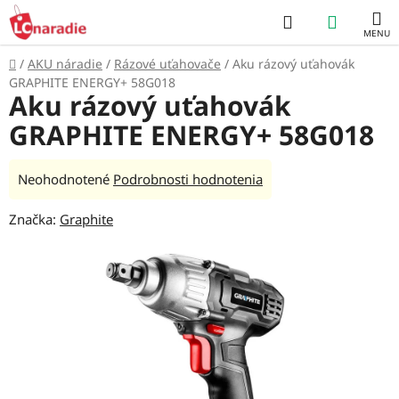
Prejsť
Hľadať
NÁKUP
na
obsah
KOŠÍK
Domov
/
AKU náradie
/
Rázové uťahovače
/
Aku rázový uťahovák
GRAPHITE ENERGY+ 58G018
Aku rázový uťahovák
GRAPHITE ENERGY+ 58G018
Priemerné
Neohodnotené
Podrobnosti hodnotenia
hodnotenie
Značka:
Graphite
produktu
je
0,0
z
5
hviezdičiek.