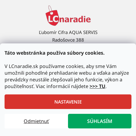
Ľubomír Cifra AQUA SERVIS
Radošovce 388
908 63 Radošovce
Táto webstránka používa súbory cookies.
Ukázať na mape →
V LCnaradie.sk používame cookies, aby sme Vám
umožnili pohodlné prehliadanie webu a vďaka analýze
prevádzky neustále zlepšovali jeho funkcie, výkon a
použiteľnosť. Viac informácií nájdete
>>> TU
.
NASTAVENIE
Vytvoril Shoptet
|
Upravil Balkys
Odmietnuť
SÚHLASÍM
Copyright 2026
LCnaradie.sk
. Všetky práva vyhradené.
Upraviť nastavenie cookies
Autorizovaný predajca najznámejších značiek!