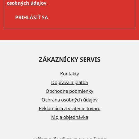
osobných údajov
.
PRIHLÁSIŤ SA
Z
á
ZÁKAZNÍCKY SERVIS
p
ä
Kontakty
t
Doprava a platba
i
Obchodné podmienky
e
Ochrana osobných údajov
Reklamácia a vrátenie tovaru
Moja objednávka