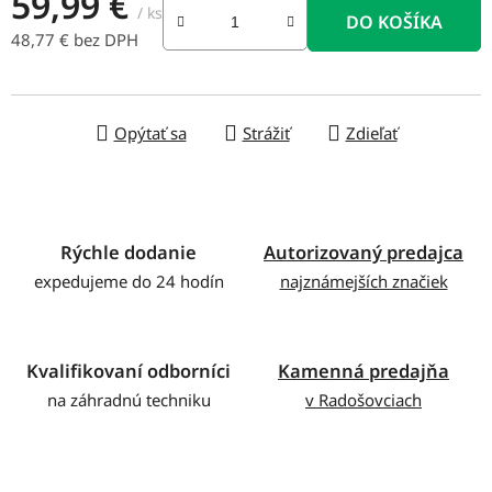
59,99 €
/ ks
DO KOŠÍKA
48,77 € bez DPH
Jednotková cena:
Opýtať sa
Strážiť
Zdieľať
Rýchle dodanie
Autorizovaný predajca
expedujeme do 24 hodín
najznámejších značiek
Kvalifikovaní odborníci
Kamenná predajňa
na záhradnú techniku
v Radošovciach