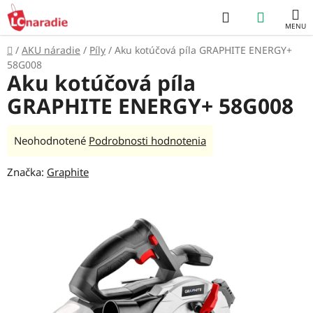
Prejsť
Hľadať
NÁKUP
na
obsah
KOŠÍK
Domov
/
AKU náradie
/
Píly
/
Aku kotúčová píla GRAPHITE ENERGY+
58G008
Aku kotúčová píla
GRAPHITE ENERGY+ 58G008
Priemerné
Neohodnotené
Podrobnosti hodnotenia
hodnotenie
Značka:
Graphite
produktu
je
0,0
z
5
hviezdičiek.