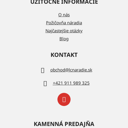
UŽITOČNÉ INFORMÁCIE
O nás
Požičovňa náradia
Najčastejšie otázky
Blog
KONTAKT
obchod
@
lcnaradie.sk
+421 911 989 325
KAMENNÁ PREDAJŇA