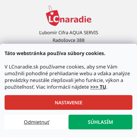
Ľubomír Cifra AQUA SERVIS
Radošovce 388
908 63 Radošovce
Táto webstránka používa súbory cookies.
Ukázať na mape →
V LCnaradie.sk používame cookies, aby sme Vám
umožnili pohodlné prehliadanie webu a vďaka analýze
prevádzky neustále zlepšovali jeho funkcie, výkon a
použiteľnosť. Viac informácií nájdete
>>> TU
.
NASTAVENIE
Vytvoril Shoptet
|
Upravil Balkys
Odmietnuť
SÚHLASÍM
Copyright 2026
LCnaradie.sk
. Všetky práva vyhradené.
Upraviť nastavenie cookies
Autorizovaný predajca najznámejších značiek!