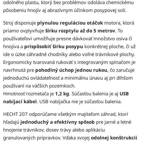
odolného plastu, ktorý bez problémov odoláva chemickému
pôsobeniu hnojív aj abrazívnym účinkom posypovej soli.
Stroj disponuje
plynulou reguláciou otáčok
motora, ktorá
priamo ovplyvňuje
šírku rozptylu až do 5 metrov
. To
používateľovi umožňuje presne dávkovať množstvo osiva či
hnojiva a
prispôsobiť šírku posypu
konkrétnej ploche, či už
ide o úzke záhradné chodníky alebo voľné trávnikové plochy.
Ergonomicky tvarovaná rukoväť s integrovaným spínačom je
navrhnutá pre
pohodlný úchop jednou rukou
, čo zaručuje
jednoduchú ovládateľnosť a minimálnu únavu aj pri dlhšom
používaní na väčších pozemkoch.
Hmotnosť rozmetača je
1,2 kg
. Súčasťou balenia je aj
USB
nabíjací kábel
. USB nabíjačka nie je súčasťou balenia.
HECHT 207 odporúčame všetkým majiteľom záhrad, ktorí
hľadajú
jednoduchý a efektívny spôsob
pre jarné a letné
hnojenie trávnikov, dosev trávy alebo aplikáciu
granulovaných prípravkov. Vďaka svojej
odolnej konštrukcii