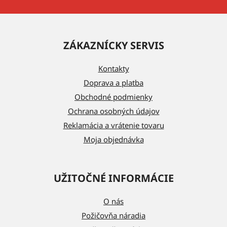
Z
á
ZÁKAZNÍCKY SERVIS
p
ä
Kontakty
t
Doprava a platba
i
Obchodné podmienky
e
Ochrana osobných údajov
Reklamácia a vrátenie tovaru
Moja objednávka
UŽITOČNÉ INFORMÁCIE
O nás
Požičovňa náradia