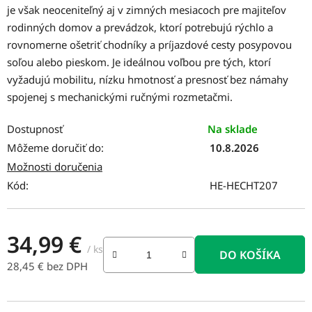
je však neoceniteľný aj v zimných mesiacoch pre majiteľov
rodinných domov a prevádzok, ktorí potrebujú rýchlo a
rovnomerne ošetriť chodníky a príjazdové cesty posypovou
soľou alebo pieskom. Je ideálnou voľbou pre tých, ktorí
vyžadujú mobilitu, nízku hmotnosť a presnosť bez námahy
spojenej s mechanickými ručnými rozmetačmi.
Dostupnosť
Na sklade
Môžeme doručiť do:
10.8.2026
Možnosti doručenia
Kód:
HE-HECHT207
34,99 €
/ ks
DO KOŠÍKA
28,45 € bez DPH
Jednotková cena: