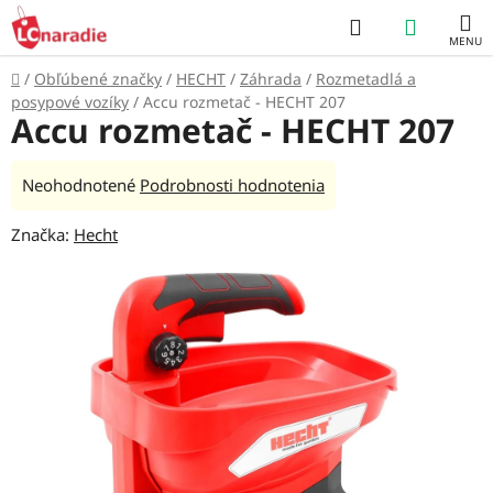
Prejsť
Hľadať
NÁKUP
na
obsah
KOŠÍK
Domov
/
Obľúbené značky
/
HECHT
/
Záhrada
/
Rozmetadlá a
posypové vozíky
/
Accu rozmetač - HECHT 207
Accu rozmetač - HECHT 207
Priemerné
Neohodnotené
Podrobnosti hodnotenia
hodnotenie
Značka:
Hecht
produktu
je
0,0
z
5
hviezdičiek.