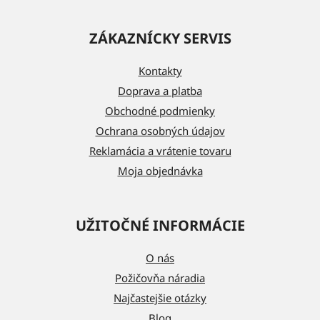
Z
á
ZÁKAZNÍCKY SERVIS
p
ä
Kontakty
t
Doprava a platba
i
Obchodné podmienky
e
Ochrana osobných údajov
Reklamácia a vrátenie tovaru
Moja objednávka
UŽITOČNÉ INFORMÁCIE
O nás
Požičovňa náradia
Najčastejšie otázky
Blog