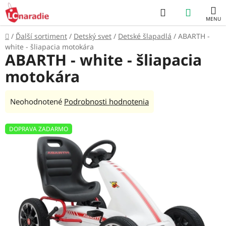
Prejsť
Hľadať
NÁKUP
na
obsah
KOŠÍK
Domov
/
Ďalší sortiment
/
Detský svet
/
Detské šlapadlá
/
ABARTH -
white - šliapacia motokára
ABARTH - white - šliapacia
motokára
Priemerné
Neohodnotené
Podrobnosti hodnotenia
hodnotenie
produktu
DOPRAVA ZADARMO
je
0,0
z
5
hviezdičiek.